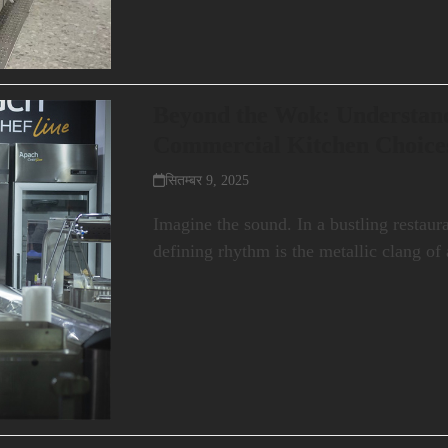
Beyond the Wok: Understan
Commercial Kitchen Choice
सितम्बर 9, 2025
Imagine the sound. In a bustling restaur
defining rhythm is the metallic clang o