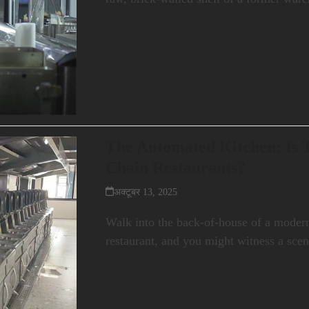
The Automated Kitchen: Is T
Chain Restaurants?
अक्टूबर 13, 2025
Walk into the back-of-house of a modern
restaurant, and you might witness a scen