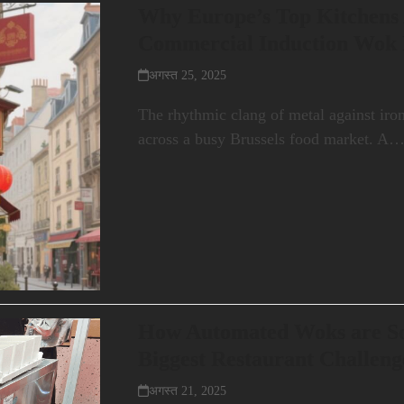
Why Europe’s Top Kitchens 
Commercial Induction Wok
अगस्त 25, 2025
The rhythmic clang of metal against iron 
across a busy Brussels food market. A
How Automated Woks are Sol
Biggest Restaurant Challeng
अगस्त 21, 2025