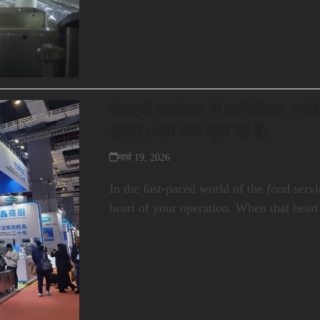
फैक्ट्री डायरेक्ट से वाणिज्यिक र
डीलर (आप क्या चूक रहे हैं)
मार्च 19, 2026
In the fast-paced world of the food servi
heart of your operation. When that hea