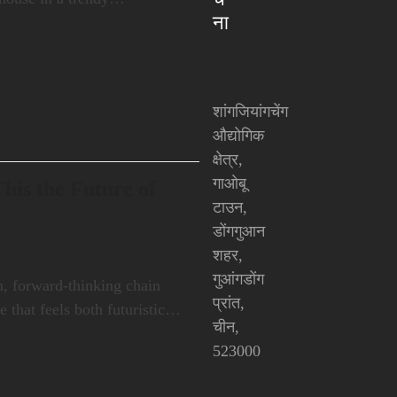
ना
शांगजियांगचेंग
औद्योगिक
क्षेत्र,
गाओबू
his the Future of
टाउन,
डोंगगुआन
शहर,
गुआंगडोंग
, forward-thinking chain
प्रांत,
e that feels both futuristic…
चीन,
523000