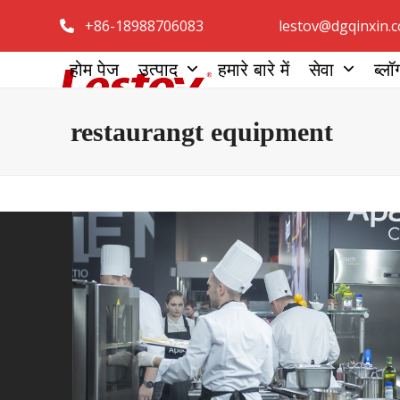
सामग्री
+86-18988706083
lestov@dgqinxin.
पर
जाएं
होम पेज
उत्पाद
हमारे बारे में
सेवा
ब्लॉ
restaurangt equipment