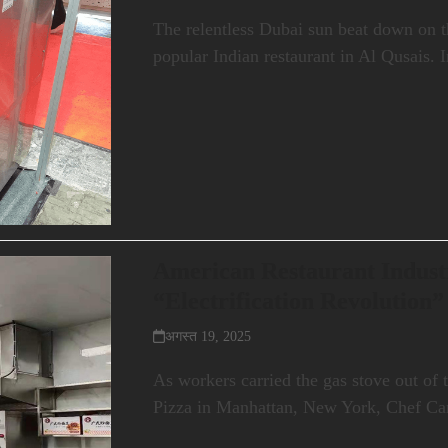
The relentless Dubai sun beat down on t
popular Indian restaurant in Al Qusais.
American Restaurant Industr
“Electrification Revolution”
अगस्त 19, 2025
As workers carried the gas stove out of 
Pizza in Manhattan, New York, Chef C