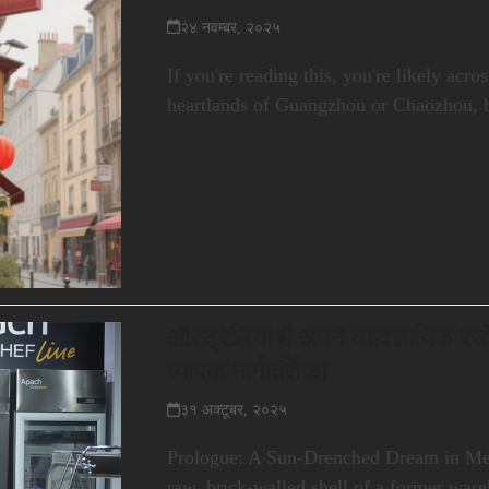
२४ नवम्बर, २०२५
If you're reading this, you're likely acr
heartlands of Guangzhou or Chaozhou, 
ऑस्ट्रेलिया में अपने व्यावसायिक रस
व्यापक मार्गदर्शिका
३१ अक्टूबर, २०२५
Prologue: A Sun-Drenched Dream in Mel
raw, brick-walled shell of a former war