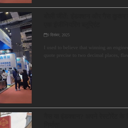
बोली जीतें: इंडक्शन और गैस कुकर
एक इंजीनियरिंग ब्लूप्रिंट
9 दिसंबर, 2025
I used to believe that winning an engine
quote precise to two decimal places, fl
गैस या इंडक्शन? अपने रेस्टोरेंट के
निर्माता