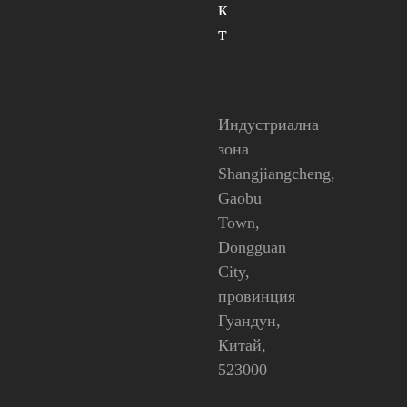
к
т
Индустриална
зона
Shangjiangcheng,
Gaobu
Town,
Dongguan
City,
провинция
Гуандун,
Китай,
523000