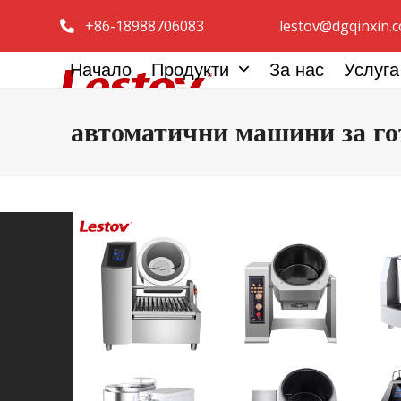
Преминаване
+86-18988706083
lestov@dgqinxin.
към
съдържанието
Начало
Продукти
За нас
Услуг
автоматични машини за го