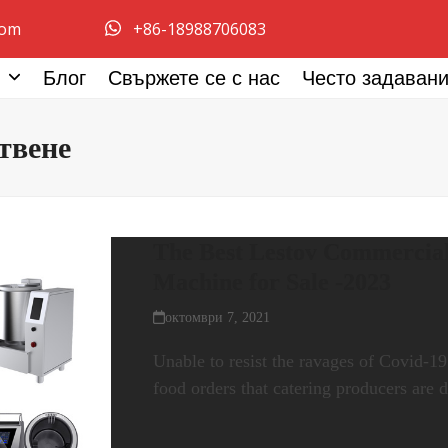
com
+86-18988706083
а
Блог
Свържете се с нас
Често задаван
твене
The Best Lestov Commercia
Machine for Sale -2023
октомври 7, 2021
Unable to resist the ravages of Covid-1
food orders that catering producers are d