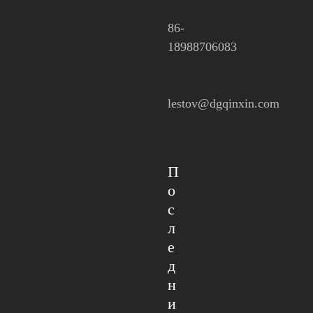
86-
18988706083
lestov@dgqinxin.com
П
о
с
л
е
д
н
и