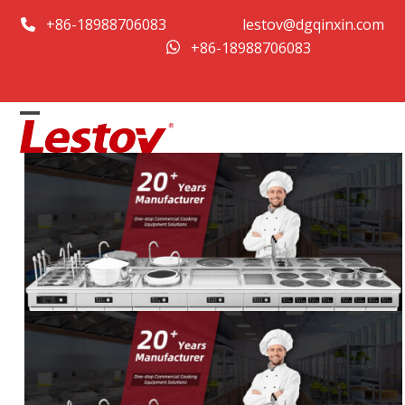
Zum
+86-18988706083
lestov@dgqinxin.com
Inhalt
+86-18988706083
springen
Open
Close
mobile
mobile
menu
menu