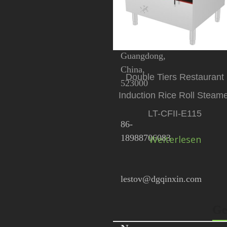
Gaobu,
Stadt
Dongguan,
Provinz
Guangdong,
China,
Double Tiers Restaurant
523000
Induction Rice Roll Steam
LT-CFII-E115
86-
18988706083
Weiterlesen
lestov@dgqinxin.com
Ge