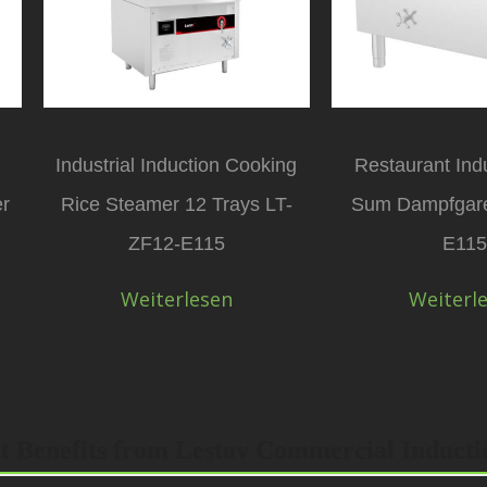
Industrial Induction Cooking
Restaurant Ind
er
Rice Steamer 12 Trays LT-
Sum Dampfgare
ZF12-E115
E11
Weiterlesen
Weiterl
t Benefits from Lestov Commercial Induct