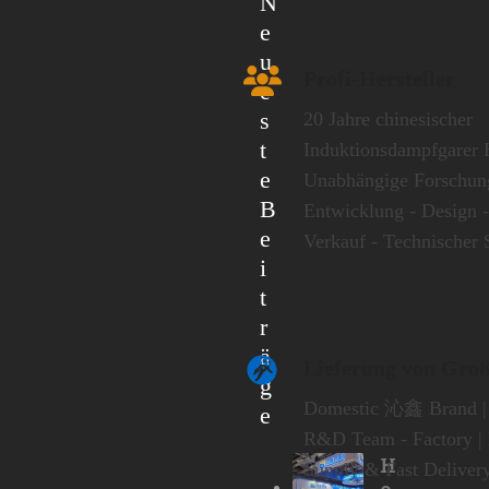
N
e
u
Profi-Hersteller
e
s
20 Jahre chinesischer
t
Induktionsdampfgarer H
e
Unabhängige Forschun
B
Entwicklung - Design -
e
Verkauf - Technischer 
i
t
r
ä
Lieferung von Gro
g
Domestic 沁鑫 Brand | 
e
R&D Team - Factory | 
H
Supply & Fast Delivery