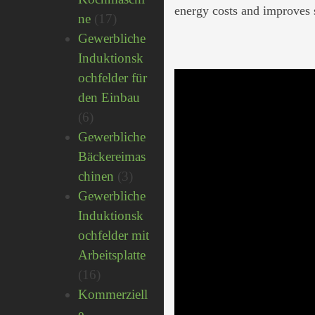
s
energy costs and improves 
17
ne
17
t
Produkte
Gewerbliche
o
Induktionsk
v
ochfelder für
Guangdong
den Einbau
Qinxin
6
6
Technology
Produkte
Gewerbliche
Co.,
Bäckereimas
Ltd.
3
chinen
3
(Lestov),
Produkte
Gewerbliche
ein
Induktionsk
professioneller
ochfelder mit
Hersteller
Arbeitsplatte
von
16
16
gewerblichen
Produkte
Kommerziell
Induktionskochfeldern
e