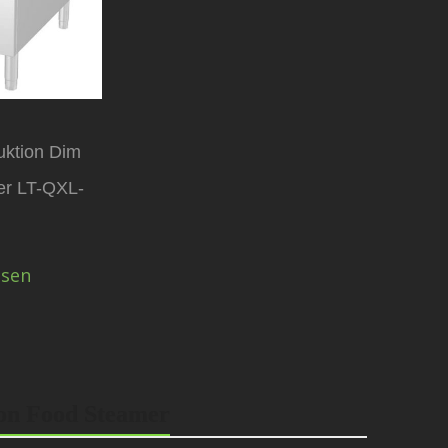
uktion Dim
r LT-QXL-
5
esen
ion Food Steamer