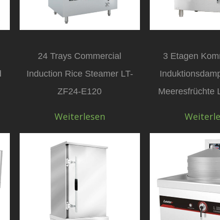
24 Trays Commercial
3 Etagen Komm
d
Induction Rice Steamer LT-
Induktionsdamp
ZF24-E120
Meeresfrüchte 
Weiterlesen
Weiterl