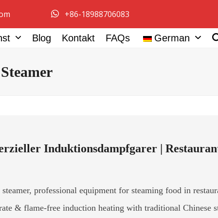
com
+86-18988706083
nst
Blog
Kontakt
FAQs
German
 Steamer
zieller Induktionsdampfgarer | Restaura
steamer, professional equipment for steaming food in restaur
n rate & flame-free induction heating with traditional Chines