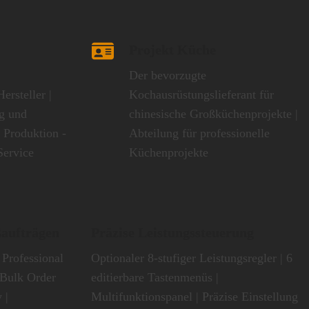
Projekt Küche
Der bevorzugte
ersteller |
Kochausrüstungslieferant für
g und
chinesische Großküchenprojekte |
 Produktion -
Abteilung für professionelle
Service
Küchenprojekte
ßaufträgen
Präzise Leistungssteuerung
Professional
Optionaler 8-stufiger Leistungsregler | 6
Bulk Order
editierbare Tastenmenüs |
 |
Multifunktionspanel | Präzise Einstellung