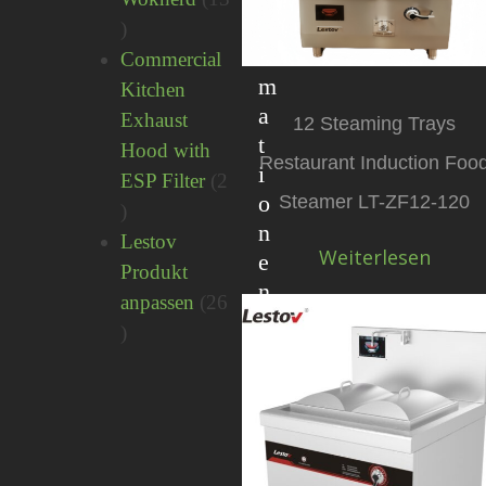
o
13
r
Produkte
Commercial
m
Kitchen
a
Exhaust
12 Steaming Trays
t
Hood with
Restaurant Induction Foo
i
ESP Filter
2
o
Steamer LT-ZF12-120
2
n
Produkte
Lestov
Weiterlesen
e
Produkt
n
anpassen
26
26
Produkte
Industriegebiet
Shangjiangcheng,
Stadt