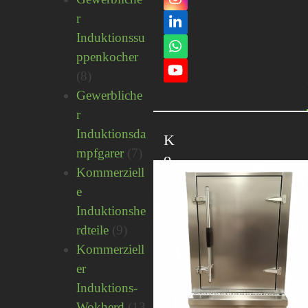
Instagram
r
LinkedIn
Induktionssu
Whatsapp
ppenkocher
8
8
YouTube
Produkte
Gewerbliche
r
Induktionsda
K
7
mpfgarer
7
o
Produkte
Kommerziell
n
e
t
Induktionshe
a
9
rdteile
9
k
Produkte
Kommerziell
t
er
i
n
Induktions-
f
Wokherd
13