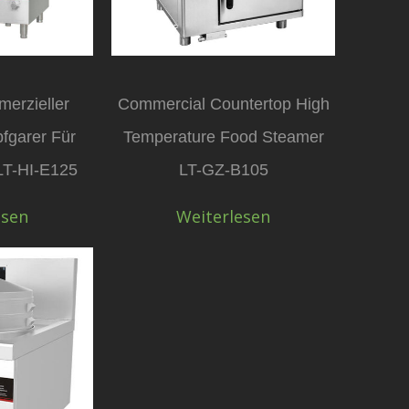
erzieller
Commercial Countertop High
fgarer Für
Temperature Food Steamer
LT-HI-E125
LT-GZ-B105
esen
Weiterlesen