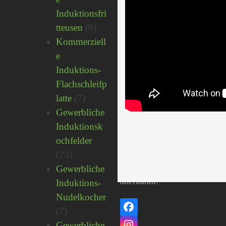
in
Induktionsfri
China
8
tteusen
8
seit
Produkte
Kommerziell
2003,
e
ist
Induktions-
als
Flachschleifp
der
7
latte
7
beste
Produkte
Gewerbliche
Anbieter
Induktionsk
von
ochfelder
gewerblichen
23
Induktionskochgeräten
23
weltweit
Produkte
Gewerbliche
anerkannt!
Induktions-
Nudelkocher
7
7
Facebook
Produkte
Gewerbliche