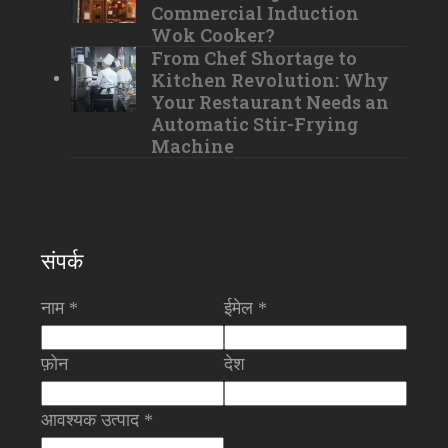
Commercial Induction
Wok Cooker?
From Chef Shortage to
Kitchen Revolution: Why
Your Restaurant Needs an
Automatic Stir-Frying
Machine
संपर्क
नाम *
ईमेल *
फ़ोन
देश
आवश्यक उत्पाद *