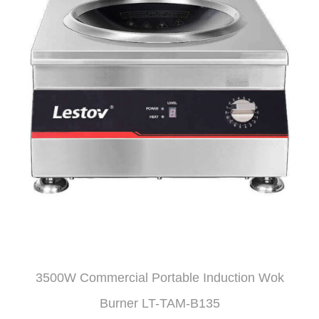
3500W Commercial Portable Induction Wok
Burner LT-TAM-B135