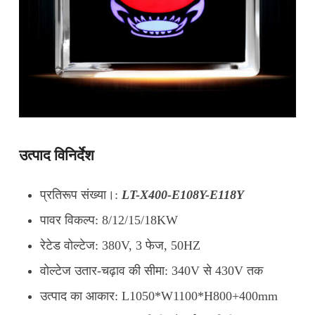
उत्पाद विनिर्देश
प्रतिरूप संख्या।:
LT-X400-E108Y-E118Y
पावर विकल्प: 8/12/15/18KW
रेटेड वोल्टेज: 380V, 3 फेज, 50HZ
वोल्टेज उतार-चढ़ाव की सीमा: 340V से 430V तक
उत्पाद का आकार: L1050*W1100*H800+400mm