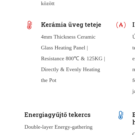
között
Kerámia üveg teteje
4mm Thickness Ceramic
Ú
Glass Heating Panel |
t
Resistance 800℃ & 125KG |
e
Directly & Evenly Heating
m
the Pot
f
j
Energiagyűjtő tekercs
Double-layer Energy-gathering
C