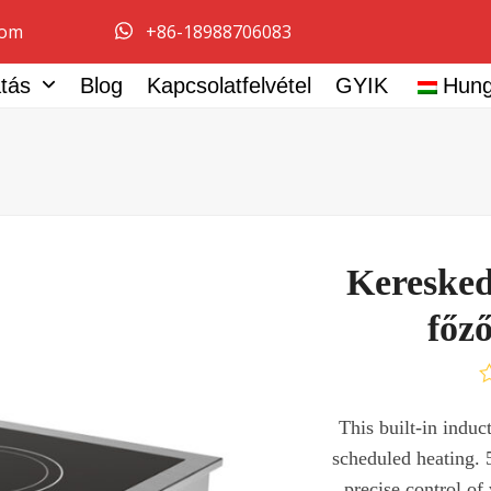
com
+86-18988706083
atás
Blog
Kapcsolatfelvétel
GYIK
Hung
Keresked
főz
É
0
This built-in induc
/
scheduled heating. 
5
precise control o