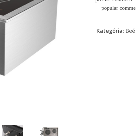
popular commerc
Kategória:
Beé
Ajánlatkérés 