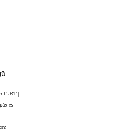
gű
n IGBT |
gás és
e
lom