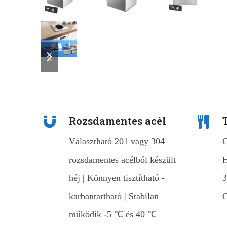
previous
next
slide
slide
Rozsdamentes acél
Választható 201 vagy 304
C
rozsdamentes acélból készült
H
héj | Könnyen tisztítható -
3
karbantartható | Stabilan
C
működik -5 ℃ és 40 ℃