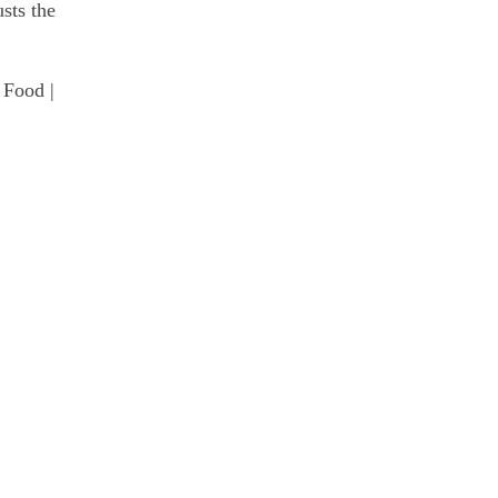
usts the
 Food |