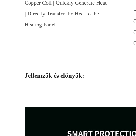
Copper Coil | Quickly Generate Heat
F
| Directly Transfer the Heat to the
O
Heating Panel
O
C
Jellemzők és előnyök: