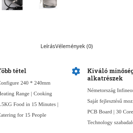
Leírás
Vélemények (0)
Több tétel
Kiváló minősé
alkatrészek
onfigure 240 * 240mm
Németország Infineo
eating Range | Cooking
Saját fejlesztésű moz
.5KG Food in 15 Minutes |
PCB Board | 30 Cor
atering for 15 People
Technology szabada