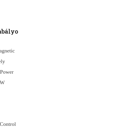
abályo
agnetic
ely
 Power
0W
 Control