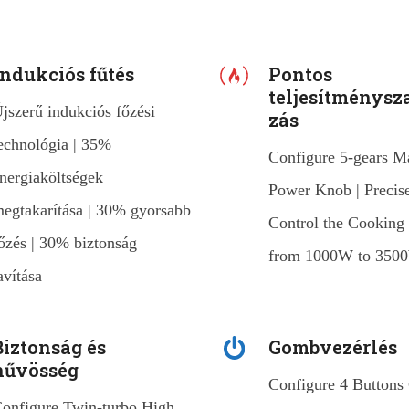
Indukciós fűtés
Pontos
teljesítménysz
jszerű indukciós főzési
zás
echnológia | 35%
Configure 5-gears M
nergiaköltségek
Power Knob | Precis
egtakarítása | 30% gyorsabb
Control the Cooking
őzés | 30% biztonság
from 1000W to 350
avítása
Biztonság és
Gombvezérlés
hűvösség
Configure 4 Buttons
onfigure Twin-turbo High