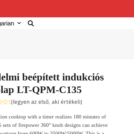
arian
elmi beépített indukciós
őlap LT-QPM-C135
(
legyen az első, aki értékeli
)
rtékelés:
tion cooktop with a timer realizes 180 minutes of
5 sets of firepower 360° knob designs can achieve
f wattage from 600W to 3500W/5000W. This is a