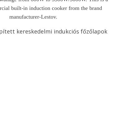
ial built-in induction cooker from the brand
manufacturer-Lestov.
pített kereskedelmi indukciós főzőlapok
küldése
Csevegés most