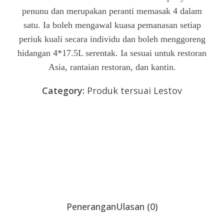
out
penunu dan merupakan peranti memasak 4 dalam
of
5
satu. Ia boleh mengawal kuasa pemanasan setiap
periuk kuali secara individu dan boleh menggoreng
hidangan 4*17.5L serentak. Ia sesuai untuk restoran
Asia, rantaian restoran, dan kantin.
Category:
Produk tersuai Lestov
Hantar pertanyaan
Sembang sekarang
Penerangan
Ulasan (0)