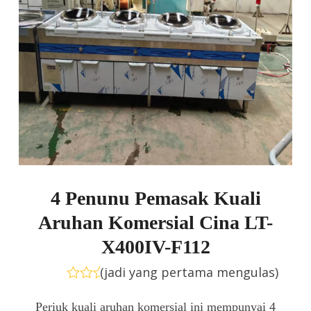
4 Penunu Pemasak Kuali
Aruhan Komersial Cina LT-
X400IV-F112
(
jadi yang pertama mengulas
)
Rated
0
Periuk kuali aruhan komersial ini mempunyai 4