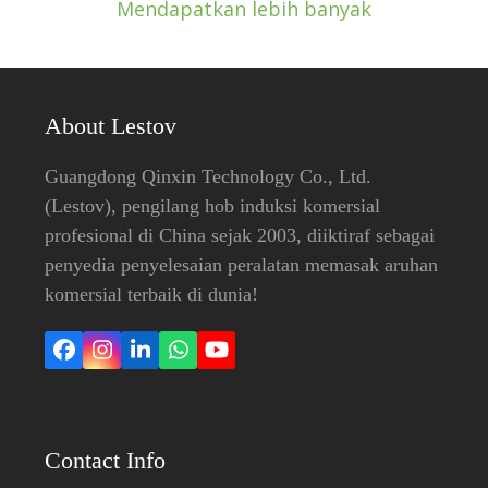
Mendapatkan lebih banyak
About Lestov
Guangdong Qinxin Technology Co., Ltd.
(Lestov), pengilang hob induksi komersial
profesional di China sejak 2003, diiktiraf sebagai
penyedia penyelesaian peralatan memasak aruhan
komersial terbaik di dunia!
Facebook
Instagram
LinkedIn
Whatsapp
YouTube
Contact Info