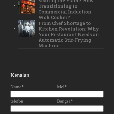
Scaling the Flame: How
Transitioning to
Commercial Induction
Wok Cooker?
From Chef Shortage to
Kitchen Revolution: Why
Your Restaurant Needs an
Automatic Stir-Frying
Machine
Kenalan
Nama*
Mel*
telefon
Bangsa*