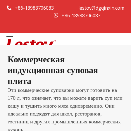
Перейти
+86-18988706083
lestov@dgqinxin.com
к
+86-18988706083
содержанию
Открыть
Закрыть
мобильное
мобильное
Коммерческая
меню
меню
индукционная суповая
плита
Эти коммерческие суповарки могут готовить на
170 л, что означает, что вы можете варить суп или
кашу и тушить много мяса одновременно. Они
идеально подходят для школ, ресторанов,
гостиниц и других промышленных коммерческих
кухонь.