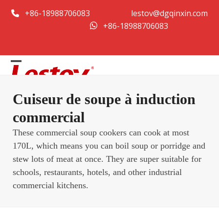
Skip
+86-18988706083
lestov@dgqinxin.com
to
+86-18988706083
content
Open
Close
mobile
mobile
Cuiseur de soupe à induction
menu
menu
commercial
These commercial soup cookers can cook at most
170L, which means you can boil soup or porridge and
stew lots of meat at once. They are super suitable for
schools, restaurants, hotels, and other industrial
commercial kitchens.