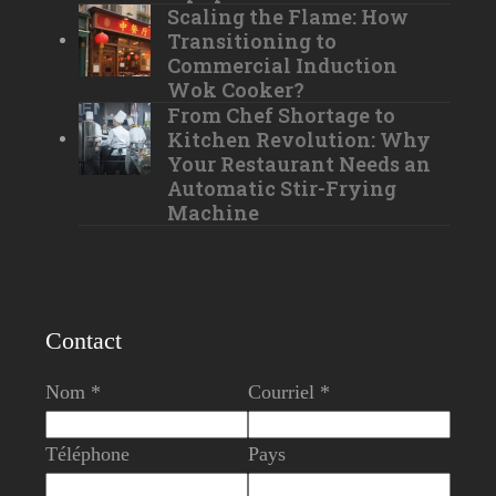
Scaling the Flame: How
Transitioning to
Commercial Induction
Wok Cooker?
From Chef Shortage to
Kitchen Revolution: Why
Your Restaurant Needs an
Automatic Stir-Frying
Machine
Contact
Nom *
Courriel *
Téléphone
Pays