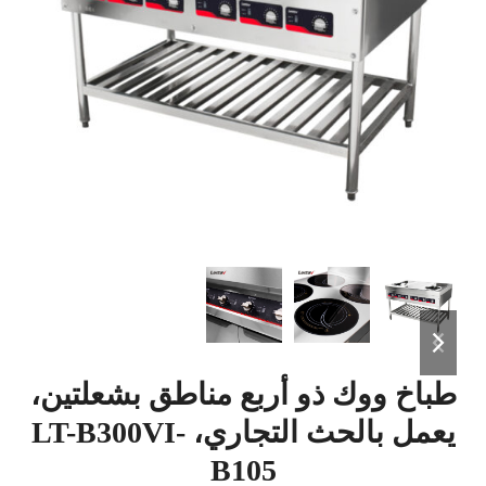
previous
next
slide
slide
طباخ ووك ذو أربع مناطق بشعلتين،
يعمل بالحث التجاري، LT-B300VI-
B105