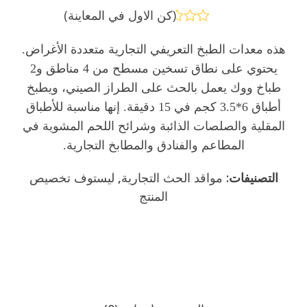
(
كن الاول في المعاينة
)
تم
التقييم
هذه معدات الطبخ التعريفي التجارية متعددة الأغراض.
0
يحتوي على نطاق تسخين مسطح من 4 مناطق و2
من
5
طباخ ووك يعمل بالحث على الطراز الصيني، ويطبخ
أطباق 6*3.5 كجم في 15 دقيقة. إنها مناسبة للأطباق
المقلية والصلصات الذائبة وشرائح اللحم المشوية في
المطاعم والفنادق والمطابخ التجارية.
التصنيفات:
مواقد الحث التجارية
,
ليستوف تخصيص
المنتج
إرسال الاستفسار
الدردشة الآن