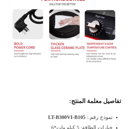
تفاصيل معلمة المنتج:
نموذج رقم.:
LT-B300VI-B105
خيارات الطاقة: 5 كيلو وات*6