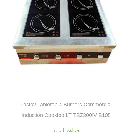
Lestov Tabletop 4 Burners Commercial
Induction Cooktop LT-TBZ300IV-B105
قراءة المزيد