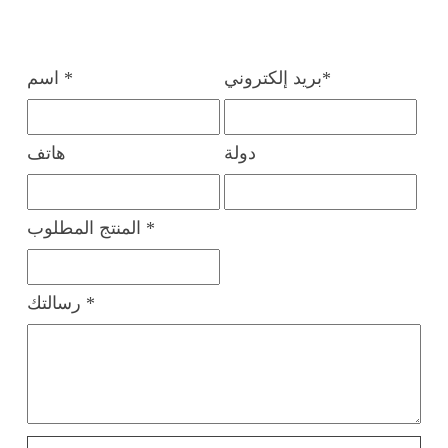
بريد إلكتروني*
اسم *
دولة
هاتف
المنتج المطلوب *
رسالتك *