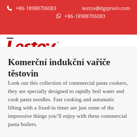
Přeskočit
+86-18988706083
lestov@dgqinxin.com
na
+86-18988706083
obsah
Open
Close
mobile
mobile
Komerční indukční vařiče
menu
menu
těstovin
Look our this collection of commercial pasta cookers,
they are specially designed to rapidly boil water and
cook pasta noodles. Fast cooking and automatic
lifting with a fixed-in timer are just some of the
impressive things you’ll enjoy with these commercial
pasta boilers.