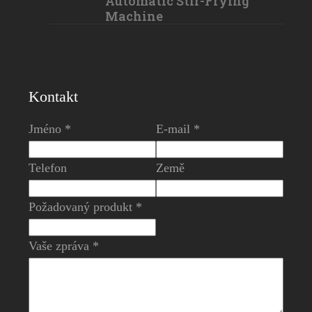
Automatic Stir-Frying
Machine
Kontakt
Jméno *
E-mail *
Telefon
Země
Požadovaný produkt *
Vaše zpráva *