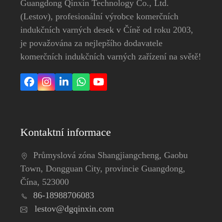
Guangdong Qinxin Technology Co., Ltd.
(Lestov), profesionální výrobce komerčních
indukčních varných desek v Číně od roku 2003,
je považována za nejlepšího dodavatele
komerčních indukčních varných zařízení na světě!
Facebook
Instagram
LinkedIn
Whatsapp
YouTube
Kontaktní informace
Průmyslová zóna Shangjiangcheng, Gaobu
Town, Dongguan City, provincie Guangdong,
Čína, 523000
86-18988706083
lestov@dgqinxin.com