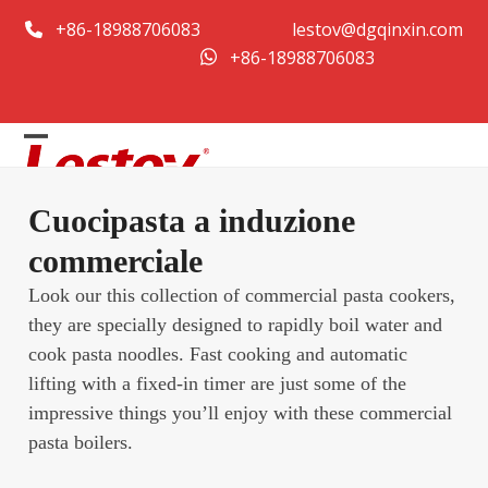
Vai
+86-18988706083
lestov@dgqinxin.com
al
+86-18988706083
contenuto
Open
Close
mobile
mobile
Cuocipasta a induzione
menu
menu
commerciale
Look our this collection of commercial pasta cookers,
they are specially designed to rapidly boil water and
cook pasta noodles. Fast cooking and automatic
lifting with a fixed-in timer are just some of the
impressive things you’ll enjoy with these commercial
pasta boilers.