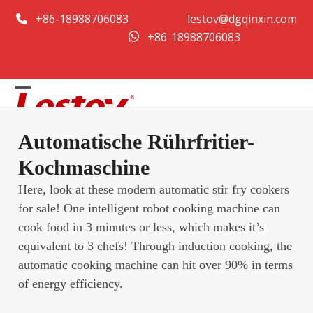
Zum
+86-18988706083
lestov@dgqinxin.com
Inhalt
+86-18988706083
springen
Open
Close
mobile
mobile
Automatische Rührfritier-
menu
menu
Kochmaschine
Here, look at these modern automatic stir fry cookers
for sale! One intelligent robot cooking machine can
cook food in 3 minutes or less, which makes it’s
equivalent to 3 chefs! Through induction cooking, the
automatic cooking machine can hit over 90% in terms
of energy efficiency.