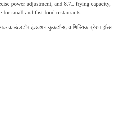
ecise power adjustment, and 8.7L frying capacity,
of
5
e for small and fast food restaurants.
्यिक काउंटरटॉप इंडक्शन कुकटॉप्स
,
वाणिज्यिक प्रेरण हॉब्स
 बातचीत करें