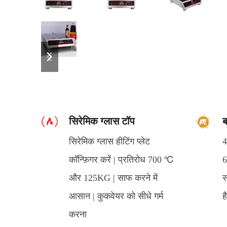
previous
next
slide
slide
सिरेमिक ग्लास टॉप
ब
सिरेमिक ग्लास हीटिंग प्लेट
4
कॉन्फ़िगर करें | प्रतिरोध 700 ℃
6
और 125KG | साफ करने में
स
आसान | कुकवेयर को सीधे गर्म
ह
करना