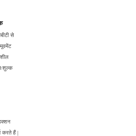
टक
बीटी से
ूवमेंट
दनशील
िःशुल्क
डक्शन
 करते हैं |