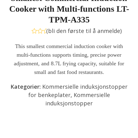
Cooker with Multi-functions LT-
TPM-A335
(
bli den første til å anmelde
)
Vurdert
0
This smallest commercial induction cooker with
av
multi-functions supports timing, precise power
5
adjustment, and 8.7L frying capacity, suitable for
small and fast food restaurants.
Kategorier:
Kommersielle induksjonstopper
for benkeplater
,
Kommersielle
induksjonstopper
Send forespørsel
Chat nå