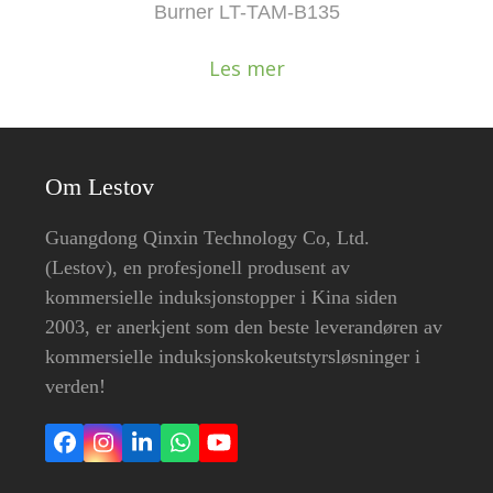
Burner LT-TAM-B135
Les mer
Om Lestov
Guangdong Qinxin Technology Co, Ltd.
(Lestov), en profesjonell produsent av
kommersielle induksjonstopper i Kina siden
2003, er anerkjent som den beste leverandøren av
kommersielle induksjonskokeutstyrsløsninger i
verden!
Facebook
Instagram
LinkedIn
Whatsapp
YouTube