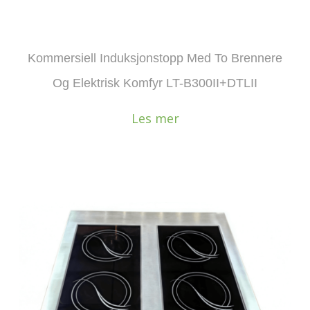
Kommersiell Induksjonstopp Med To Brennere
Og Elektrisk Komfyr LT-B300II+DTLII
Les mer