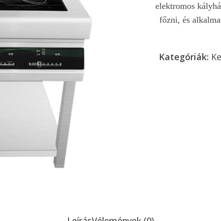
elektromos kályhá
5
főzni, és alkalma
Kategóriák:
Ke
Ajánlatkérés 
Leírás
Vélemények (0)