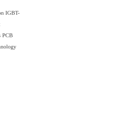
on IGBT-
t
és PCB
hnology