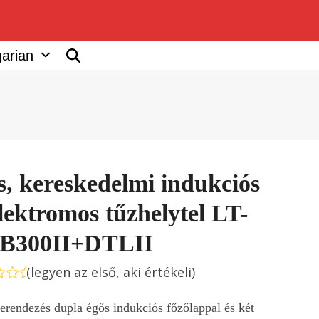
arian
s, kereskedelmi indukciós
lektromos tűzhelytel LT-
B300II+DTLII
(
legyen az első, aki értékeli
)
rtékelés:
erendezés dupla égős indukciós főzőlappal és két