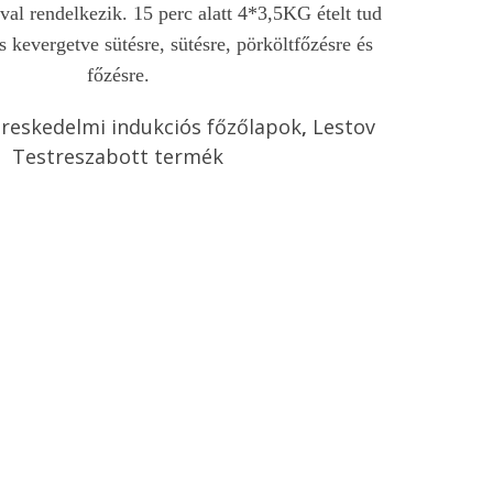
val rendelkezik. 15 perc alatt 4*3,5KG ételt tud
s kevergetve sütésre, sütésre, pörköltfőzésre és
főzésre.
reskedelmi indukciós főzőlapok
,
Lestov
Testreszabott termék
küldése
Csevegés most