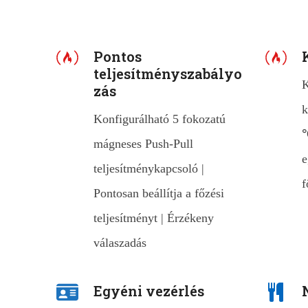
Pontos
teljesítményszabályo
K
zás
k
Konfigurálható 5 fokozatú
℃
mágneses Push-Pull
e
teljesítménykapcsoló |
f
Pontosan beállítja a főzési
teljesítményt | Érzékeny
válaszadás
Egyéni vezérlés