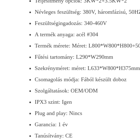
Teljesítmény opciók: 3KW*2+3.5KW*2
Névleges feszültség: 380V, háromfázisú, 50H
Feszültségingadozás: 340-460V
A termék anyaga: acél #304
Termék mérete: Méret: L800*W800*H800+
Fűtési tartomány: L290*W290mm
Szekrényméret: méret: L633*W800*H375mm
Csomagolás módja: Fából készült doboz
Szolgáltatások: OEM/ODM
IPX3 szint: Igen
Plug and play: Nincs
Garancia: 1 év
Tanúsítvány: CE