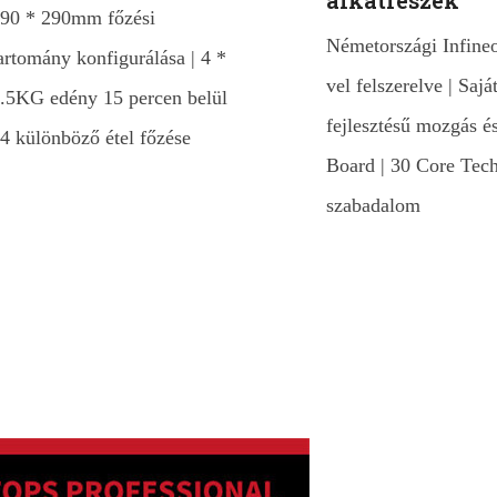
90 * 290mm főzési
Németországi Infine
artomány konfigurálása | 4 *
vel felszerelve | Sajá
.5KG edény 15 percen belül
fejlesztésű mozgás 
 4 különböző étel főzése
Board | 30 Core Tec
szabadalom