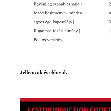
Egyénileg szabályozhatja a
2
főzőteljesítményt - minden
t
egyes égő kapcsolója |
3
Rugalmas főzési élmény |
|
Pontos vezérlés
Jellemzők és előnyök: