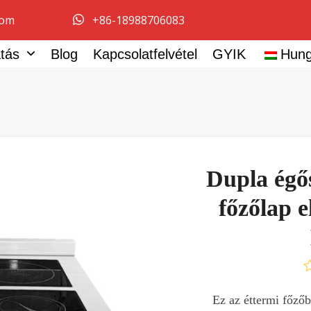
com
+86-18988706083
atás
Blog
Kapcsolatfelvétel
GYIK
Hung
Dupla égő
főzőlap e
É
0
Ez az éttermi főzőb
/