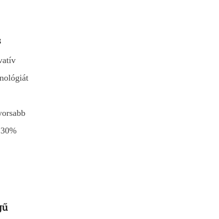
s
vatív
nológiát
yorsabb
a 30%
gű