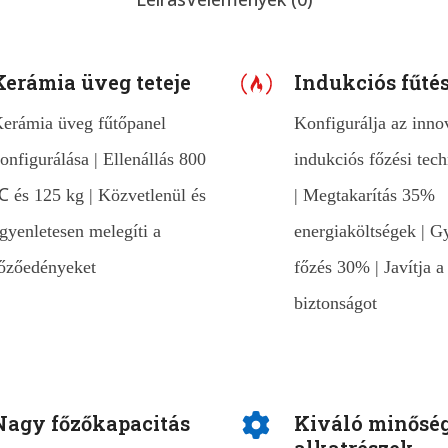
Kerámia üveg teteje
Indukciós fűté
erámia üveg fűtőpanel
Konfigurálja az inno
onfigurálása | Ellenállás 800
indukciós főzési tech
 és 125 kg | Közvetlenül és
| Megtakarítás 35%
gyenletesen melegíti a
energiaköltségek | G
őzőedényeket
főzés 30% | Javítja 
biztonságot
Nagy főzőkapacitás
Kiváló minősé
alkatrészek