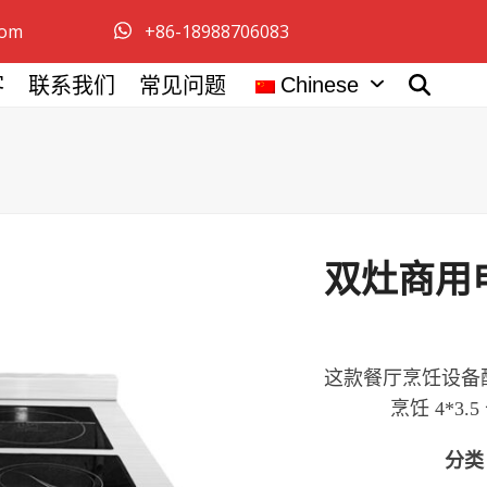
com
+86-18988706083
Chinese
客
联系我们
常见问题
双灶商用电磁
这款餐厅烹饪设备配
烹饪 4*
分类