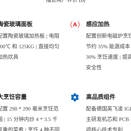
陶瓷玻璃面板
感应加热
配置陶瓷玻璃加热板 | 电阻
配置创新电磁炉烹饪
800℃ 和 125KG | 直接均匀
节约 35% 能源成本 
加热炊具
30% 烹饪速度 | 提高
安全性
大烹饪容量
高品质组件
配置 290 * 290 毫米烹饪范
配备德国英飞凌 IGBT
围 | 15 分钟内炒 4 * 3.5 千
主研发机芯和 PCB 板
克重的菜肴 | 烹饪 4 种不同
项核心技术专利