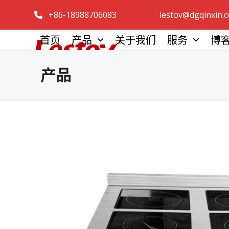
跳
+86-18988706083
lestov@dgqinxin.
至
内
首页
产品
关于我们
服务
博
容
产品