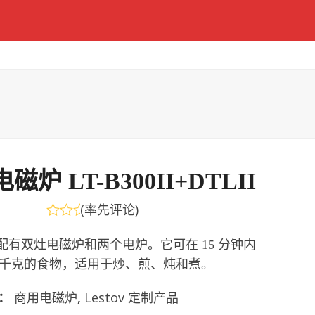
炉 LT-B300II+DTLII
(
率先评论
)
评
分
有双灶电磁炉和两个电炉。它可在 15 分钟内
0
3.5 千克的食物，适用于炒、煎、炖和煮。
&sol;
5
：
商用电磁炉
,
Lestov 定制产品