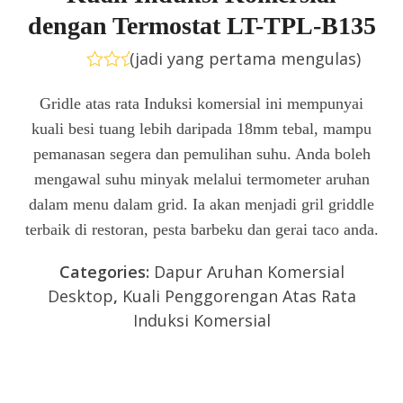
dengan Termostat LT-TPL-B135
(
jadi yang pertama mengulas
)
Rated
0
Gridle atas rata Induksi komersial ini mempunyai
out
kuali besi tuang lebih daripada 18mm tebal, mampu
of
5
pemanasan segera dan pemulihan suhu. Anda boleh
mengawal suhu minyak melalui termometer aruhan
dalam menu dalam grid. Ia akan menjadi gril griddle
terbaik di restoran, pesta barbeku dan gerai taco anda.
Categories:
Dapur Aruhan Komersial
Desktop
,
Kuali Penggorengan Atas Rata
Induksi Komersial
Hantar pertanyaan