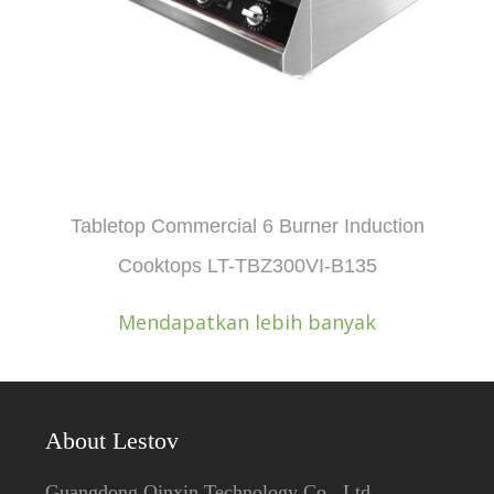
Tabletop Commercial 6 Burner Induction
Cooktops LT-TBZ300VI-B135
Mendapatkan lebih banyak
About Lestov
Guangdong Qinxin Technology Co., Ltd.