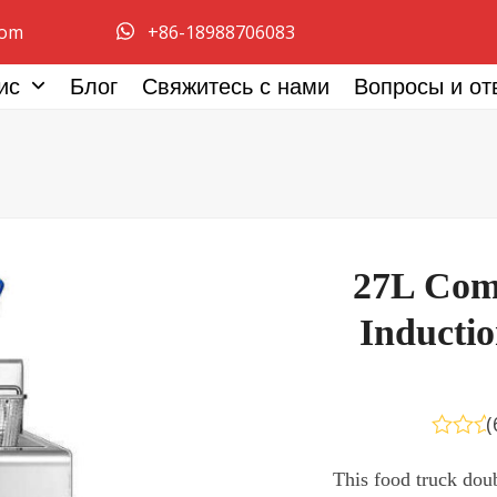
com
+86-18988706083
ис
Блог
Свяжитесь с нами
Вопросы и от
27L Com
Inductio
(
Оценка
0
This food truck doub
из