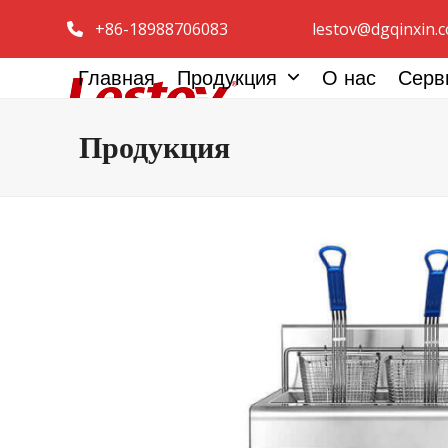
Перейти
+86-18988706083
lestov@dgqinxin.
к
содержанию
Главная
Продукция
О нас
Серв
Продукция