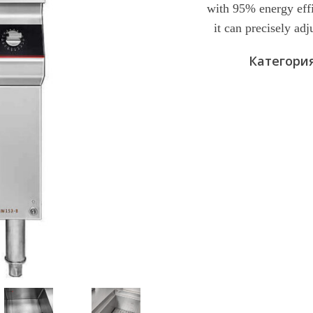
with 95% energy effi
5
it can precisely adj
Категори
Отправить з