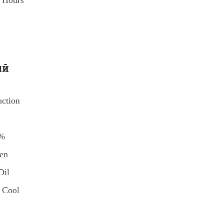
0 Hours
ый
uction
5%
en
Oil
 Cool