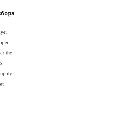
сбора
ayer
pper
er the
o
upply |
at