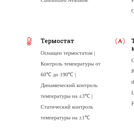
Customized Available
F
C
Термостат
Оснащен термостатом |
C
Контроль температуры от
P
60℃ до 190℃ |
t
Динамический контроль
L
температуры на ±3℃ |
F
Статический контроль
температуры на ±1℃