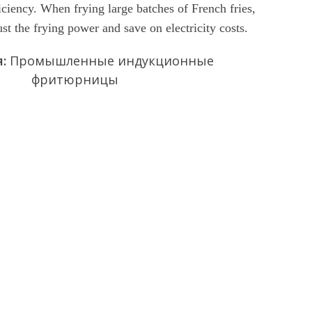
ciency. When frying large batches of French fries,
ust the frying power and save on electricity costs.
я:
Промышленные индукционные
фритюрницы
апрос
Чат сейчас