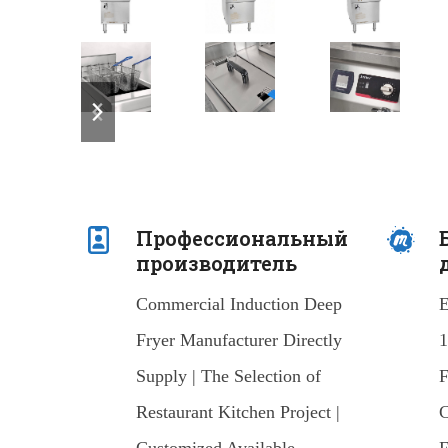
previous
next
slide
slide
Профессиональный
производитель
Commercial Induction Deep
E
Fryer Manufacturer Directly
1
Supply | The Selection of
F
Restaurant Kitchen Project |
C