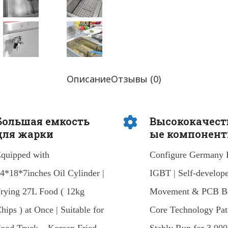
Описание
Отзывы (0)
Большая емкость
Высококачест
для жарки
ые компонен
quipped with
Configure Germany 
4*18*7inches Oil Cylinder |
IGBT | Self-develop
rying 27L Food ( 12kg
Movement & PCB Bo
hips ) at Once | Suitable for
Core Technology Pate