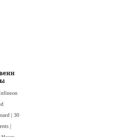
венн
ты
Infineon
ed
ard | 30
nts |