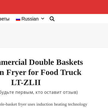
веты
Russian
mercial Double Baskets
n Fryer for Food Truck
LT-ZLII
будьте первым, кто оставит отзыв
)
le-basket fryer uses induction heating technology