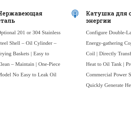
Нержавеющая
Катушка для 
сталь
энергии
ptional 201 or 304 Stainless
Configure Double-L
teel Shell – Oil Cylinder –
Energy-gathering Co
rying Baskets | Easy to
Coil | Directly Transf
lean – Maintain | One-Piece
Heat to Oil Tank | Pr
odel No Easy to Leak Oil
Commercial Power S
Quickly Generate He