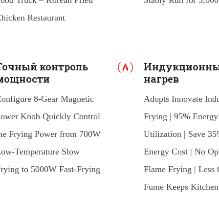
ood Truck – Korean Fried
Stably Run for 3,00
hicken Restaurant
Точный контроль
Индукционн
мощности
нагрев
onfigure 8-Gear Magnetic
Adopts Innovate Ind
ower Knob Quickly Control
Frying | 95% Energy
he Frying Power from 700W
Utilization | Save 3
ow-Temperature Slow
Energy Cost | No Op
rying to 5000W Fast-Frying
Flame Frying | Less 
Fume Keeps Kitchen