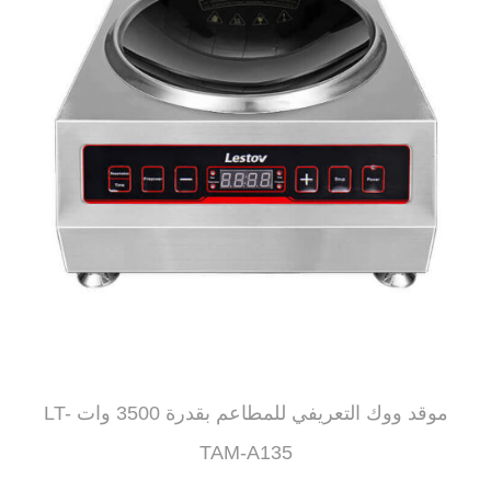
موقد ووك التعريفي للمطاعم بقدرة 3500 وات LT-
TAM-A135