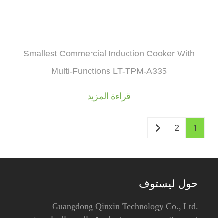
Smallest Commercial Induction Cooker With
Multi-Functions LT-TPM-A335
قراءة المزيد
2
1
حول ليستوف
Guangdong Qinxin Technology Co., Ltd.