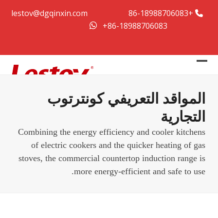
Ski
lestov@dgqinxin.com
+86-18988706083
t
+86-18988706083
conten
Close
Open
mobile
mobile
المواقد التعريفي كونترتوب
menu
menu
التجارية
Combining the energy efficiency and cooler kitchens
of electric cookers and the quicker heating of gas
stoves, the commercial countertop induction range is
more energy-efficient and safe to use.