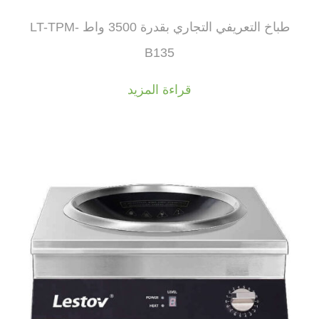
طباخ التعريفي التجاري بقدرة 3500 واط LT-TPM-
B135
قراءة المزيد