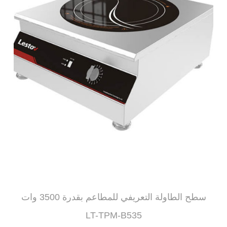
سطح الطاولة التعريفي للمطاعم بقدرة 3500 وات
LT-TPM-B535