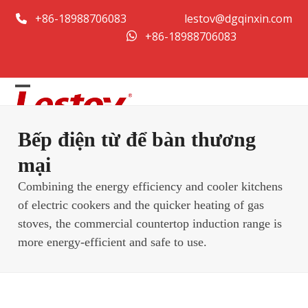
Bỏ
+86-18988706083
lestov@dgqinxin.com
qua
+86-18988706083
tới
nội
dung
Mở
Đóng
menu
menu
Bếp điện từ để bàn thương
di
di
mại
động
động
Combining the energy efficiency and cooler kitchens
of electric cookers and the quicker heating of gas
stoves, the commercial countertop induction range is
more energy-efficient and safe to use.