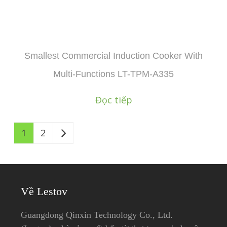
Smallest Commercial Induction Cooker With
Multi-Functions LT-TPM-A335
Đọc tiếp
1
2
Về Lestov
Guangdong Qinxin Technology Co., Ltd.