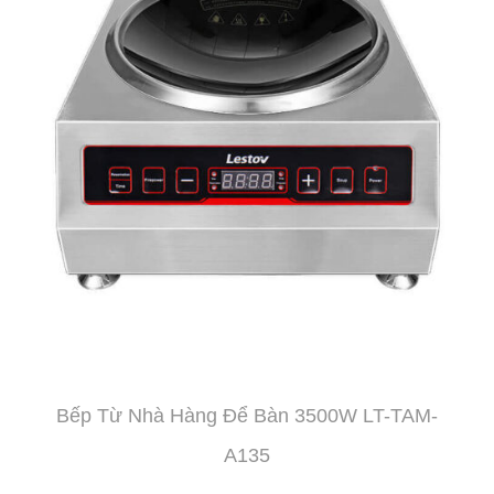
Bếp Từ Nhà Hàng Để Bàn 3500W LT-TAM-
A135