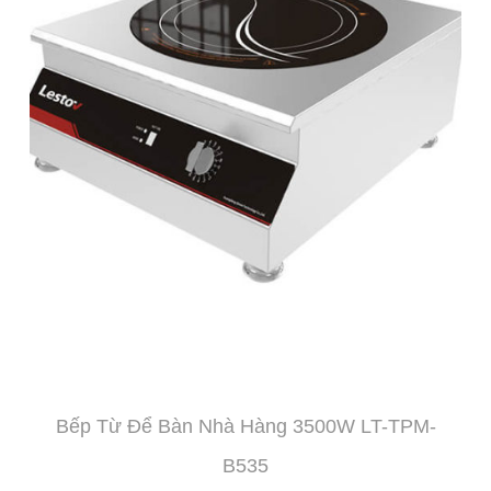
Bếp Từ Để Bàn Nhà Hàng 3500W LT-TPM-
B535