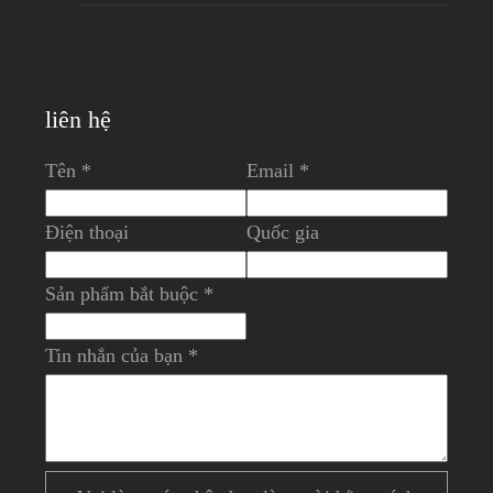
liên hệ
Tên *
Email *
Điện thoại
Quốc gia
Sản phẩm bắt buộc *
Tin nhắn của bạn *