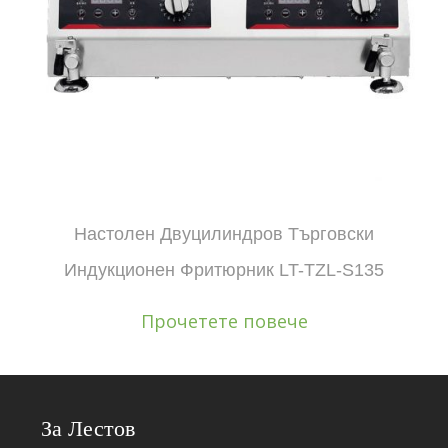
Настолен Двуцилиндров Търговски
Индукционен Фритюрник LT-TZL-S135
Прочетете повече
За Лестов