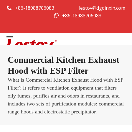
Преминаване
+86-18988706083
lestov@dgqinxin.com
към
+86-18988706083
съдържанието
Open
Close
mobile
mobile
Commercial Kitchen Exhaust
menu
menu
Hood with ESP Filter
What is Commercial Kitchen Exhaust Hood with ESP
Filter? It refers to ventilation equipment that filters
oily fumes, purifies air and odors in restaurants, and
includes two sets of purification modules: commercial
range hoods and electrostatic precipitator.