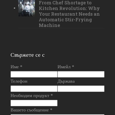
From Chef Shortage to
Kitchen Revolution: Why
Your Restaurant Needs an
Automatic Stir-Frying
Machine
Свържете се с
Име *
Имейл *
Телефон
Държава
Необходим продукт *
Вашето съобщение *