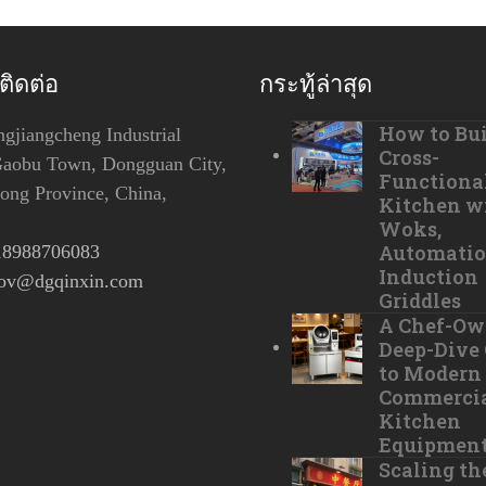
ติดต่อ
กระทู้ล่าสุด
How to Bui
jiangcheng Industrial
Cross-
Gaobu Town, Dongguan City,
Functiona
ng Province, China,
Kitchen w
Woks,
Automatio
18988706083
Induction
tov@dgqinxin.com
Griddles
A Chef-Ow
Deep-Dive
to Modern
Commerci
Kitchen
Equipmen
Scaling th