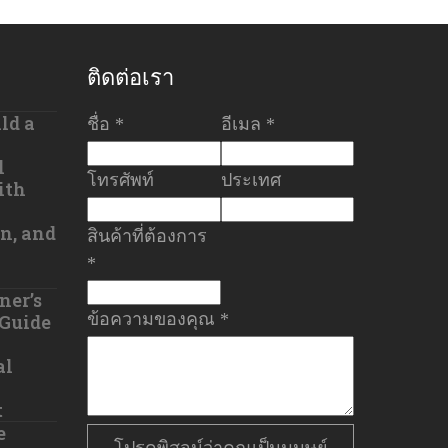
ติดต่อเรา
ld a
ชื่อ *
อีเมล *
l
โทรศัพท์
ประเทศ
ith
n, and
สินค้าที่ต้องการ
*
ner’s
ข้อความของคุณ *
 Guide
al
t
e
โปรดพิสูจน์ว่าคุณเป็นมนุษย์