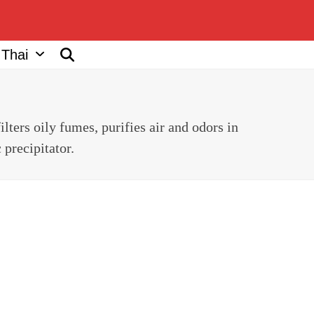
Thai
ters oily fumes, purifies air and odors in
 precipitator.