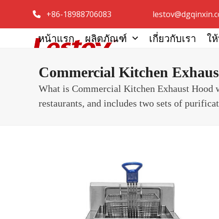
Skip
+86-18988706083
lestov@dgqinxin.
to
content
หน้าแรก
ผลิตภัณฑ์
เกี่ยวกับเรา
ให
Commercial Kitchen Exhaust
What is Commercial Kitchen Exhaust Hood with 
restaurants, and includes two sets of purific