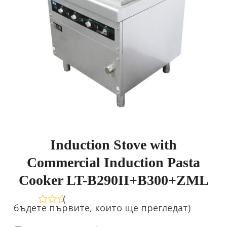
Induction Stove with
Commercial Induction Pasta
Cooker LT-B290II+B300+ZML
(
бъдете първите, които ще прегледат
)
Оценено
на