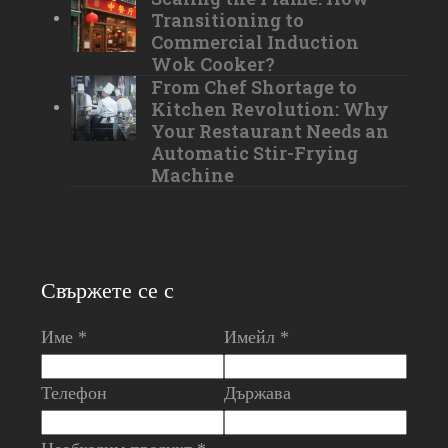
Transitioning to
Commercial Induction
Wok Cooker?
From Chef Shortage to
Kitchen Revolution: Why
Your Restaurant Needs an
Automatic Stir-Frying
Machine
Свържете се с
Име *
Имейл *
Телефон
Държава