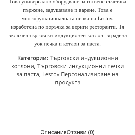
Това универсално оборудване за готвене съчетава
0
от
пържене, задушаване и варене. Това е
5
многофункционалната печка на Lestov,
изработена по поръчка за вериги ресторанти. Тя
включва търговски индукционен котлон, вградена
уок печка и котлон за паста.
Категории:
Търговски индукционни
котлони
,
Търговски индукционни печки
за паста
,
Lestov Персонализиране на
продукта
Изпрати запитване
Чат сега
Описание
Отзиви (0)