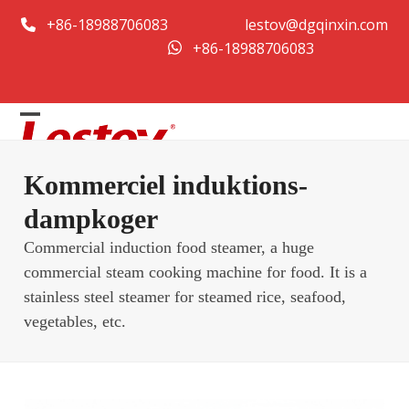
Spring
+86-18988706083
lestov@dgqinxin.com
til
+86-18988706083
indhold
Open
Close
mobile
mobile
Kommerciel induktions-
menu
menu
dampkoger
Commercial induction food steamer, a huge
commercial steam cooking machine for food. It is a
stainless steel steamer for steamed rice, seafood,
vegetables, etc.