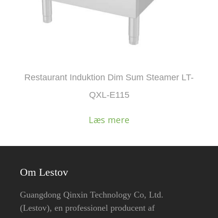
Restaurant Induktion Dim Sum Steamer LT-
QXL-E115
Læs mere
Om Lestov
Guangdong Qinxin Technology Co, Ltd.
(Lestov), en professionel producent af