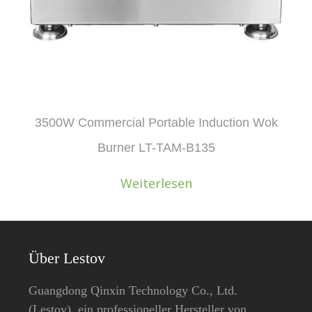
3500W Commercial Portable Induction Wok
Burner LT-TAM-B135
Weiterlesen
Über Lestov
Guangdong Qinxin Technology Co., Ltd.
(Lestov), ein professioneller Hersteller von