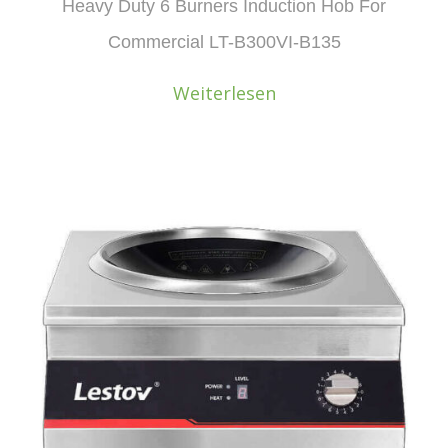
Heavy Duty 6 Burners Induction Hob For
Commercial LT-B300VI-B135
Weiterlesen