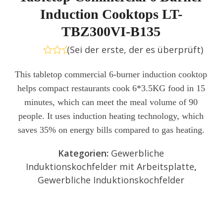
Induction Cooktops LT-
TBZ300VI-B135
(
Sei der erste, der es überprüft
)
Bewertet
mit
This tabletop commercial 6-burner induction cooktop
0
helps compact restaurants cook 6*3.5KG food in 15
von
5
minutes, which can meet the meal volume of 90
people. It uses induction heating technology, which
saves 35% on energy bills compared to gas heating.
Kategorien:
Gewerbliche
Induktionskochfelder mit Arbeitsplatte
,
Gewerbliche Induktionskochfelder
Anfrage senden
Jetzt chatten