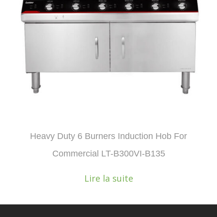
Heavy Duty 6 Burners Induction Hob For
Commercial LT-B300VI-B135
Lire la suite