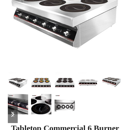
previous
next
slide
slide
Tabletop Commercial 6 Burner