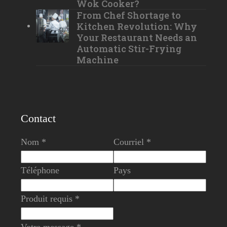
Wok Cooker?
From Chef Shortage to
Kitchen Revolution: Why
Your Restaurant Needs an
Automatic Stir-Frying
Machine
Contact
Nom *
Courriel *
Téléphone
Pays
Produit requis *