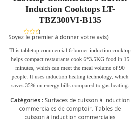
Induction Cooktops LT-
TBZ300VI-B135
(
Soyez le premier à donner votre avis
)
Note
0
This tabletop commercial 6-burner induction cooktop
sur
5
helps compact restaurants cook 6*3.5KG food in 15
minutes, which can meet the meal volume of 90
people. It uses induction heating technology, which
saves 35% on energy bills compared to gas heating.
Catégories :
Surfaces de cuisson à induction
commerciales de comptoir
,
Tables de
cuisson à induction commerciales
Envoyer une demande de