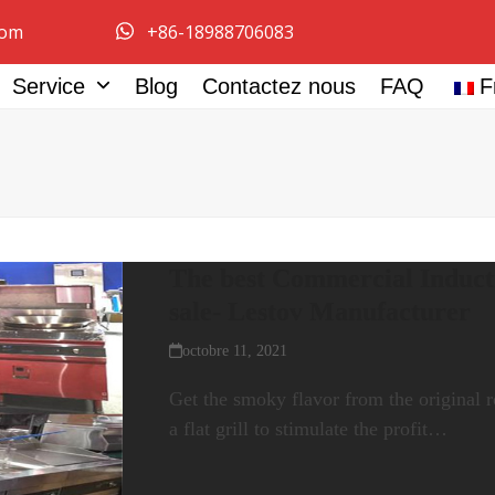
com
+86-18988706083
Service
Blog
Contactez nous
FAQ
F
The best Commercial Inducti
sale- Lestov Manufacturer
octobre 11, 2021
Get the smoky flavor from the original ro
a flat grill to stimulate the profit…