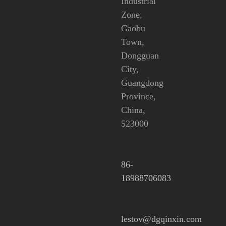
Industrial
Zone,
Gaobu
Town,
Dongguan
City,
Guangdong
Province,
China,
523000
86-
18988706083
lestov@dgqinxin.com