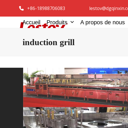
Skip
+86-18988706083
lestov@dgqinxin.
to
content
Accueil
Produits
A propos de nous
induction grill