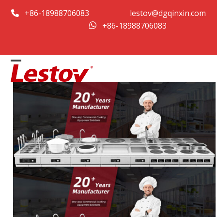
Skip
+86-18988706083
lestov@dgqinxin.com
to
+86-18988706083
content
Open
Close
mobile
mobile
menu
menu