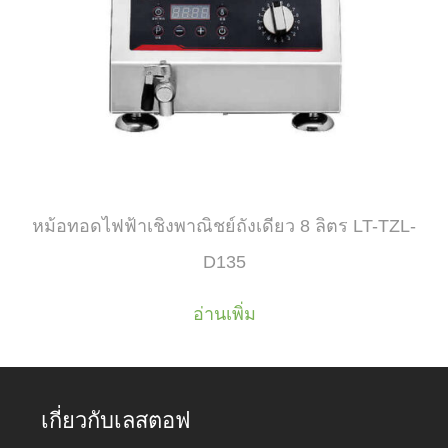
หม้อทอดไฟฟ้าเชิงพาณิชย์ถังเดียว 8 ลิตร LT-TZL-
D135
อ่านเพิ่ม
เกี่ยวกับเลสตอฟ