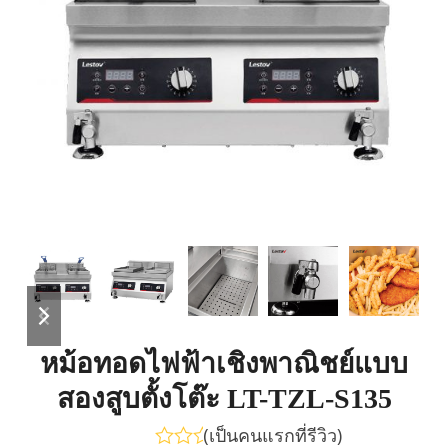
previous
next
slide
slide
หม้อทอดไฟฟ้าเชิงพาณิชย์แบบ
สองสูบตั้งโต๊ะ LT-TZL-S135
(
เป็นคนแรกที่รีวิว
)