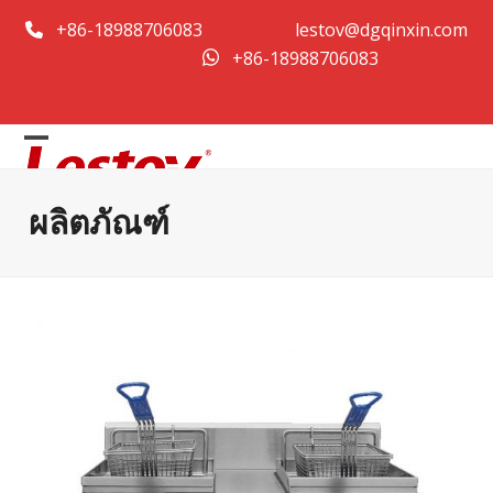
Skip
+86-18988706083
lestov@dgqinxin.com
to
+86-18988706083
content
Open
Close
mobile
mobile
ผลิตภัณฑ์
menu
menu