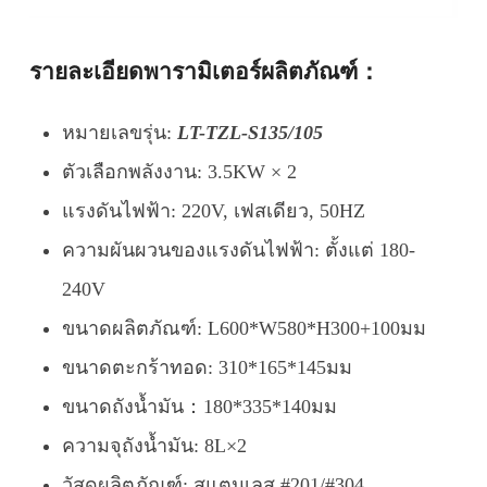
รายละเอียดพารามิเตอร์ผลิตภัณฑ์：
หมายเลขรุ่น:
LT-TZL-S135/105
ตัวเลือกพลังงาน: 3.5KW × 2
แรงดันไฟฟ้า: 220V, เฟสเดียว, 50HZ
ความผันผวนของแรงดันไฟฟ้า: ตั้งแต่ 180-
240V
ขนาดผลิตภัณฑ์: L600*W580*H300+100มม
ขนาดตะกร้าทอด: 310*165*145มม
ขนาดถังน้ำมัน：180*335*140มม
ความจุถังน้ำมัน: 8L×2
วัสดุผลิตภัณฑ์: สแตนเลส #201/#304