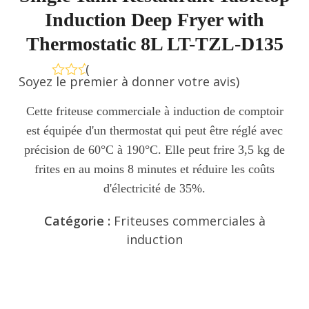
Induction Deep Fryer with
Thermostatic 8L LT-TZL-D135
(
Soyez le premier à donner votre avis
)
Note
0
Cette friteuse commerciale à induction de comptoir
sur
5
est équipée d'un thermostat qui peut être réglé avec
précision de 60°C à 190°C. Elle peut frire 3,5 kg de
frites en au moins 8 minutes et réduire les coûts
d'électricité de 35%.
Catégorie :
Friteuses commerciales à
induction
Envoyer une demande de
renseignements