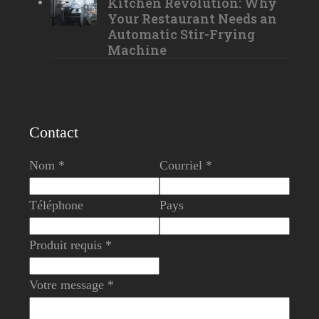
Kitchen Revolution: Why
Your Restaurant Needs an
Automatic Stir-Frying
Machine
Contact
Nom *
Courriel *
Téléphone
Pays
Produit requis *
Votre message *