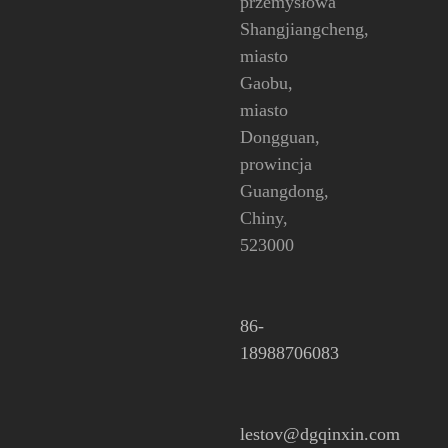
przemysłowa
Shangjiangcheng,
miasto
Gaobu,
miasto
Dongguan,
prowincja
Guangdong,
Chiny,
523000
86-
18988706083
lestov@dgqinxin.com