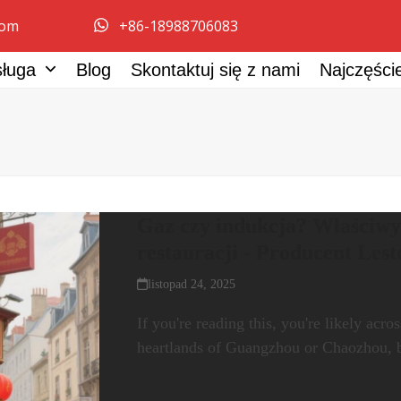
com
+86-18988706083
sługa
Blog
Skontaktuj się z nami
Najczęści
Gaz czy indukcja? Właściwy
restauracji - Producent Lest
listopad 24, 2025
If you're reading this, you're likely acr
heartlands of Guangzhou or Chaozhou, 