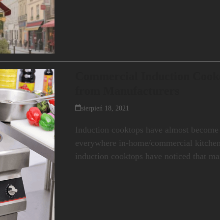
Commercial Induction Cooke
from Manufacturers
sierpień 18, 2021
Induction cooktops have almost become
everywhere in-home/commercial kitchen
induction cooktops have noticed that 