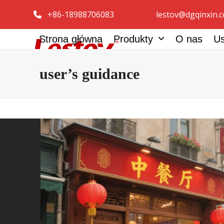
Przejdź
+86-18988706083
lestov@dgqinxin.
do
treści
Strona główna
Produkty
O nas
U
user’s guidance