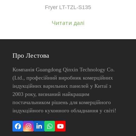
Fryer LT-TZL-S135
Читати далі
Про Лестова
Компанія Guangdong Qinxin Technology Co.
(Ltd., професійний виробник комерційних
індукційних варильних панелей у Китаї з
2003 року, визнаний найкращим
постачальником рішень для комерційного
індукційного кухонного обладнання у світі!
Facebook
Instagram
LinkedIn
Whatsapp
YouTube