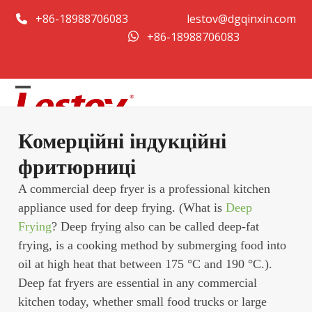
Перейти
+86-18988706083
lestov@dgqinxin.com
до
+86-18988706083
змісту
Open
Close
mobile
mobile
Комерційні індукційні
menu
menu
фритюрниці
A commercial deep fryer is a professional kitchen
appliance used for deep frying. (What is
Deep
Frying
? Deep frying also can be called deep-fat
frying, is a cooking method by submerging food into
oil at high heat that between 175 °C and 190 °C.).
Deep fat fryers are essential in any commercial
kitchen today, whether small food trucks or large