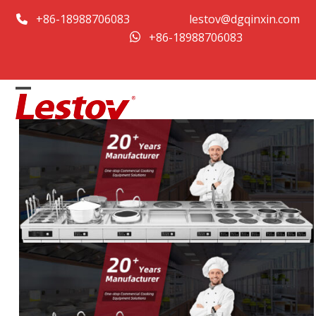
Перейти
+86-18988706083
lestov@dgqinxin.com
до
+86-18988706083
змісту
Open
Close
mobile
mobile
menu
menu