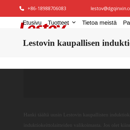
Siirry
+86-18988706083
lestov@dgqinxin.
sisältöön
Etusivu
Tuotteet
Tietoa meistä
Pa
Lestovin kaupallisen indukti
Hanki täältä uusin Lestovin kaupallisten induktiokei
induktiokeittolaitteiden valikoimasta.
Jos olet kiin