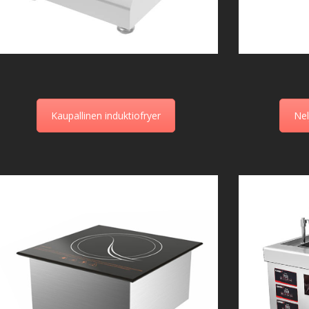
Kaupallinen induktiofryer
Nel