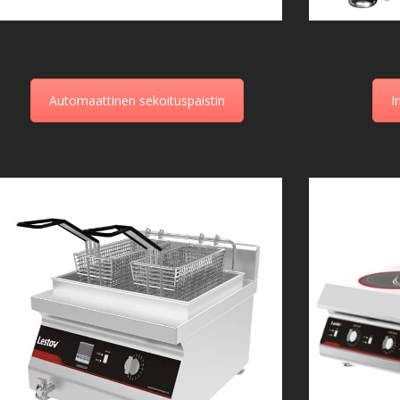
Automaattinen sekoituspaistin
I