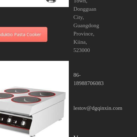
Town,
Dongguan
City,
Guangdong
Province,
nduktio Pasta Cooker
Kiina,
523000
86-
18988706083
lestov@dgqinxin.com