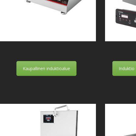
Kaupallinen induktioalue
Induktio