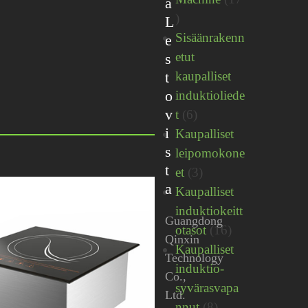
a
17
L
tuotetta
Sisäänrakenn
e
etut
s
t
kaupalliset
o
induktioliede
v
6
t
6
i
tuotetta
Kaupalliset
s
leipomokone
t
3
et
3
a
tuotetta
Kaupalliset
induktiokeitt
Guangdong
16
otasot
16
Qinxin
tuotetta
Kaupalliset
Technology
induktio-
Co.,
syvärasvapa
Ltd.
8
nnut
8