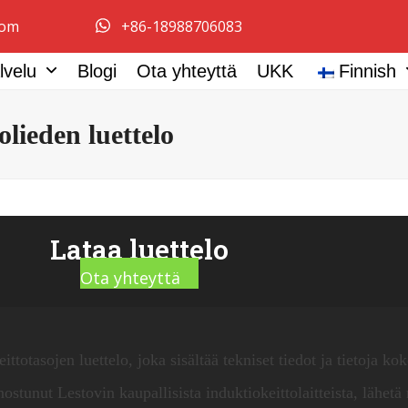
com
+86-18988706083
lvelu
Blogi
Ota yhteyttä
UKK
Finnish
olieden luettelo
Lataa luettelo
Ota yhteyttä
ttotasojen luettelo, joka sisältää tekniset tiedot ja tietoja ko
nostunut Lestovin kaupallisista induktiokeittolaitteista, lähetä