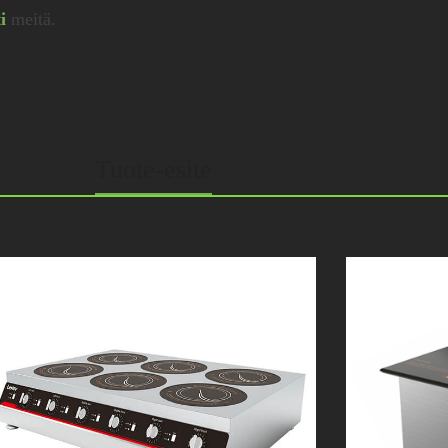
i
meitä.
Tuote-esite