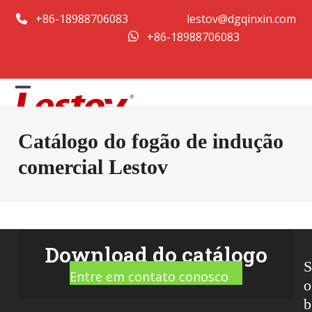
Pular
+86-18988706083
lestov@dgqinxin.com
para
+86-18988706083
o
conteúdo
Abrir
Fechar
o
menu
Catálogo do fogão de indução
menu
móvel
comercial Lestov
móvel
Download do catálogo
Entre em contato conosco
o
b