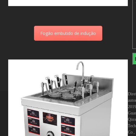
Fogão embutido de indução
Dire
auto
201
Gua
Qinx
Tech
Co.,