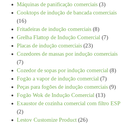
produtos
3
Máquinas de panificação comerciais
3
produtos
Cooktops de indução de bancada comerciais
16
16
produtos
8
Fritadeiras de indução comerciais
8
produtos
7
Grelha Flattop de Indução Comercial
7
23
produtos
Placas de indução comerciais
23
produtos
Cozedores de massas por indução comerciais
7
7
produtos
8
Cozedor de sopas por indução comercial
8
7
produto
Fogão a vapor de indução comercial
7
produtos
9
Peças para fogões de indução comerciais
9
13
produto
Fogão Wok de Indução Comercial
13
produtos
Exaustor de cozinha comercial com filtro ESP
2
2
produtos
26
Lestov Customize Product
26
produtos