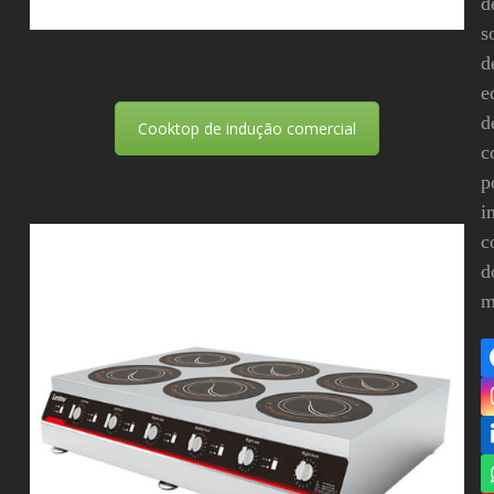
d
s
d
e
d
Cooktop de indução comercial
c
p
i
c
d
m