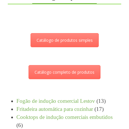
Catálogo de produtos simples
Catálogo completo de produtos
13
Fogão de indução comercial Lestov
13
17
produtos
Fritadeira automática para cozinhar
17
produtos
Cooktops de indução comerciais embutidos
6
6