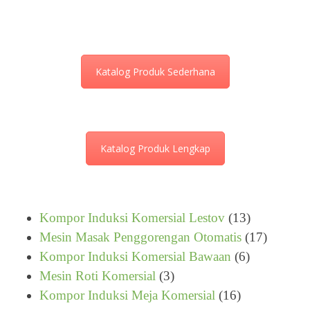
Katalog Produk Sederhana
Katalog Produk Lengkap
13
Kompor Induksi Komersial Lestov
13
Produk
17
Mesin Masak Penggorengan Otomatis
17
6
Produk
Kompor Induksi Komersial Bawaan
6
3
Produk
Mesin Roti Komersial
3
Produk
16
Kompor Induksi Meja Komersial
16