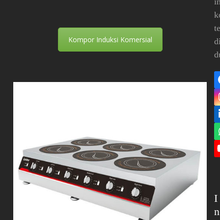
i
k
t
Kompor Induksi Komersial
d
d
I
n