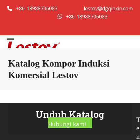
Loncat
+86-18988706083
lestov@dgqinxin.com
ke
+86-18988706083
konten
Buka
Menutup
menu
menu
Katalog Kompor Induksi
seluler
seluler
Komersial Lestov
Unduh Katalog
Hubungi kami
e
n